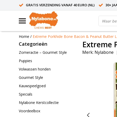
GRATIS VERZENDING VANAF 40 EURO (NL)
30+ JA
Home
/
Extreme Porkhide Bone Bacon & Peanut Butter L
Extreme P
Categorieën
Merk:
Nylabone
Zomeractie – Gourmet Style
Puppies
Volwassen honden
Gourmet Style
Kauwspeelgoed
Specials
Nylabone Kerstcollectie
Voordeelbox