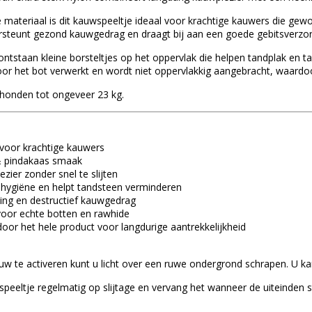
 materiaal is dit kauwspeeltje ideaal voor krachtige kauwers die gewo
rsteunt gezond kauwgedrag en draagt bij aan een goede gebitsverzor
ontstaan kleine borsteltjes op het oppervlak die helpen tandplak en
oor het bot verwerkt en wordt niet oppervlakkig aangebracht, waardoo
 honden tot ongeveer 23 kg.
 voor krachtige kauwers
& pindakaas smaak
zier zonder snel te slijten
hygiëne en helpt tandsteen verminderen
ling en destructief kauwgedrag
f voor echte botten en rawhide
oor het hele product voor langdurige aantrekkelijkheid
 te activeren kunt u licht over een ruwe ondergrond schrapen. U k
peeltje regelmatig op slijtage en vervang het wanneer de uiteinden s