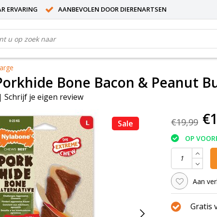
AR ERVARING
AANBEVOLEN DOOR DIERENARTSEN
arge
orkhide Bone Bacon & Peanut Bu
|
Schrijf je eigen review
€1
€19,99
Sale
OP VOOR
Aan ver
Gratis 