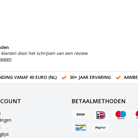
nden
klanten door het schrijven van een review
voegen
NDING VANAF 40 EURO (NL)
30+ JAAR ERVARING
AANBE
CCOUNT
BETAALMETHODEN
n
lingen
s
lijst