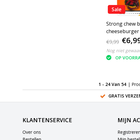
Sale
Strong chew 
cheeseburger 
€6,9
€9,99
Nog niet gewaa
OP VOORR
1 - 24 Van 54
| Pro
GRATIS VERZE
KLANTENSERVICE
MIJN A
Over ons
Registrere
Bestellen
Mijn bestel