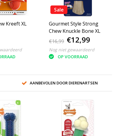
Sale
w Kreeft XL
Gourmet Style Strong
Chew Knuckle Bone XL
€12,99
€16,99
ewaardeerd
Nog niet gewaardeerd
ORRAAD
OP VOORRAAD
AANBEVOLEN DOOR DIERENARTSEN