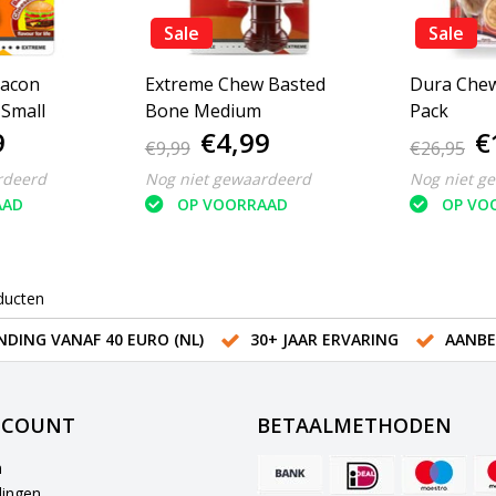
Sale
Sale
bacon
Extreme Chew Basted
Dura Chew
Small
Bone Medium
Pack
9
€4,99
€
€9,99
€26,95
rdeerd
Nog niet gewaardeerd
Nog niet g
AAD
OP VOORRAAD
OP VO
ducten
NDING VANAF 40 EURO (NL)
30+ JAAR ERVARING
AANBE
CCOUNT
BETAALMETHODEN
n
lingen