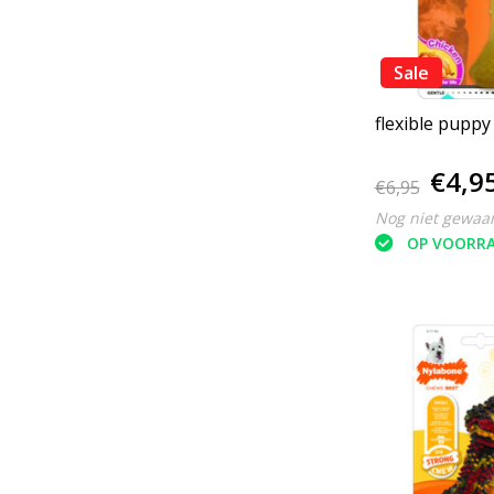
Sale
flexible puppy
€4,9
€6,95
Nog niet gewaa
OP VOORR