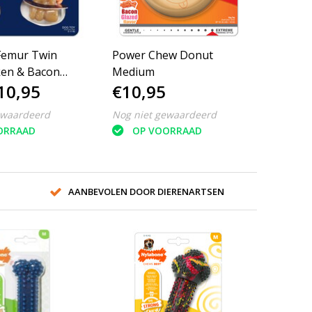
Femur Twin
Power Chew Donut
ken & Bacon
Medium
10,95
€10,95
ewaardeerd
Nog niet gewaardeerd
ORRAAD
OP VOORRAAD
AANBEVOLEN DOOR DIERENARTSEN