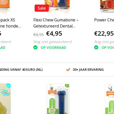
Sale
pack XS
Flexi Chew Gumabone –
Power Che
eine honden
Getextureerd Dental
5
€4,95
€22,95
Kauwbot XS
€6,95
rdeerd
Nog niet gewaardeerd
Nog niet g
AAD
OP VOORRAAD
OP VO
DING VANAF 40 EURO (NL)
30+ JAAR ERVARING