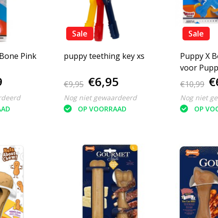
Sale
Sale
Bone Pink
puppy teething key xs
Puppy X B
voor Pupp
9
€6,95
€
€9,95
€10,99
rdeerd
Nog niet gewaardeerd
Nog niet g
AAD
OP VOORRAAD
OP VO