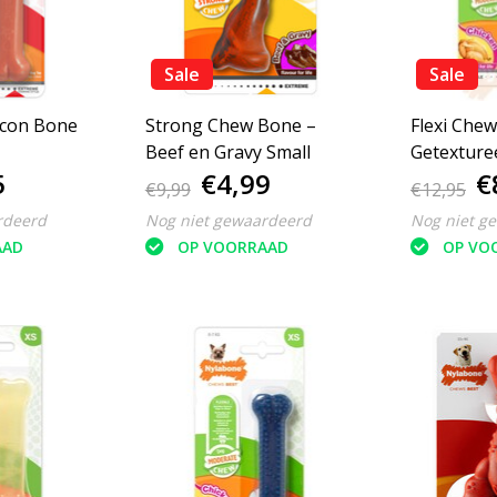
Sale
Sale
con Bone
Strong Chew Bone –
Flexi Che
Beef en Gravy Small
Getexture
5
€4,99
€
Kauwbot 
€9,99
€12,95
rdeerd
Nog niet gewaardeerd
Nog niet g
AAD
OP VOORRAAD
OP VO