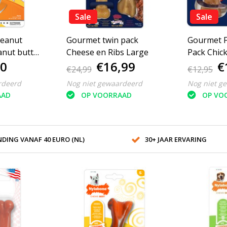
Sale
Sale
peanut
Gourmet twin pack
Gourmet 
anut butter
Cheese en Ribs Large
Pack Chic
00
€16,99
€
Small
€24,99
€12,95
rdeerd
Nog niet gewaardeerd
Nog niet g
AAD
OP VOORRAAD
OP VO
DING VANAF 40 EURO (NL)
30+ JAAR ERVARING