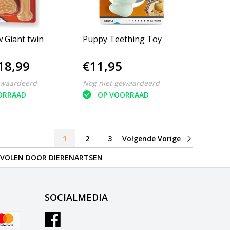
 Giant twin
Puppy Teething Toy
18,99
€11,95
ewaardeerd
Nog niet gewaardeerd
ORRAAD
OP VOORRAAD
1
2
3
Volgende Vorige
VOLEN DOOR DIERENARTSEN
SOCIALMEDIA