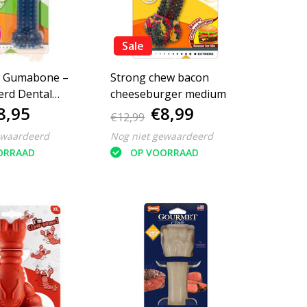
Sale
w Gumabone –
Strong chew bacon
erd Dental
cheeseburger medium
8,95
€8,99
M
€12,99
ewaardeerd
Nog niet gewaardeerd
ORRAAD
OP VOORRAAD