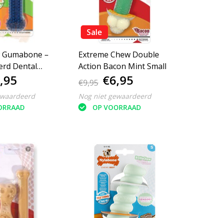
Sale
w Gumabone –
Extreme Chew Double
erd Dental
Action Bacon Mint Small
,95
€6,95
S
€9,95
ewaardeerd
Nog niet gewaardeerd
ORRAAD
OP VOORRAAD