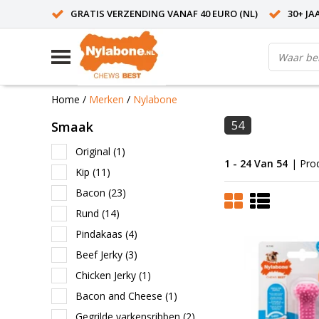
GRATIS VERZENDING VANAF 40 EURO (NL)
30+ JA
Home
/
Merken
/
Nylabone
54
Smaak
Original
(1)
1 - 24 Van 54
| Pro
Kip
(11)
Bacon
(23)
Rund
(14)
Pindakaas
(4)
Beef Jerky
(3)
Chicken Jerky
(1)
Bacon and Cheese
(1)
Gegrilde varkensribben
(2)