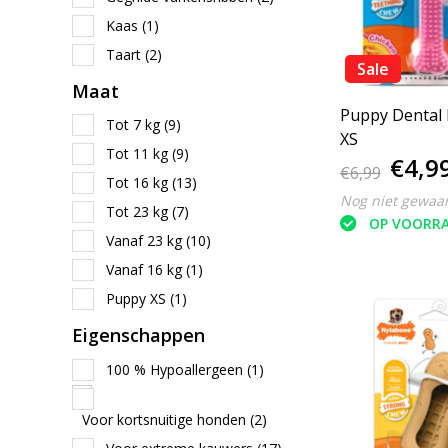
Kaas
(1)
Taart
(2)
Sale
Maat
Puppy Dental 
Tot 7 kg
(9)
XS
Tot 11 kg
(9)
€4,9
€6,99
Tot 16 kg
(13)
Nog niet gewaa
Tot 23 kg
(7)
OP VOORR
Vanaf 23 kg
(10)
Vanaf 16 kg
(1)
Puppy XS
(1)
Eigenschappen
100 % Hypoallergeen
(1)
Voor kortsnuitige honden
(2)