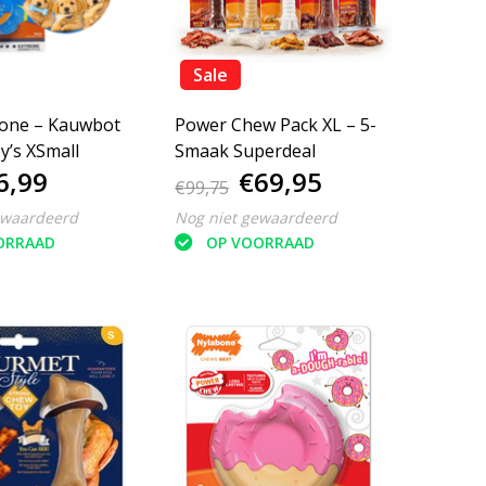
Sale
one – Kauwbot
Power Chew Pack XL – 5-
y’s XSmall
Smaak Superdeal
6,99
€69,95
€99,75
ewaardeerd
Nog niet gewaardeerd
ORRAAD
OP VOORRAAD