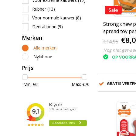
Voor extreme kauwers
(17)
Rubber
(13)
Sale
Voor normale kauwer
(8)
Strong chew 
Dental bone
(9)
spread toy pe
Merken
€8,
M
€14,95
Alle merken
Nog niet gewaa
Nylabone
OP VOORR
Prijs
GRATIS VERZEN
Min: €
0
Max: €
70