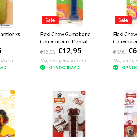
Sale
Sale
 antler xs
Flexi Chew Gumabone –
Flexi Che
Getextureerd Dental
Getexture
5
€12,95
€6
Kauwbot L
Kauwbot 
€16,95
€8,95
rdeerd
Nog niet gewaardeerd
Nog niet g
AAD
OP VOORRAAD
OP VO