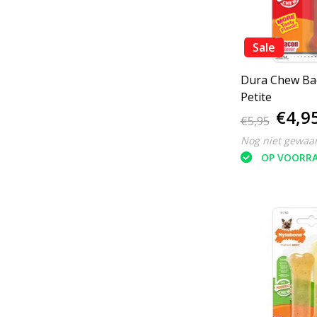
Sale
Dura Chew Ba
Petite
€4,9
€5,95
Nog niet gewaa
OP VOORR