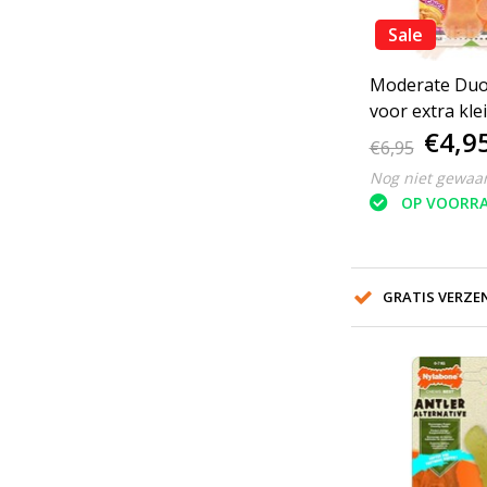
Sale
Moderate Duo
voor extra kl
€4,9
tot 7 kg
€6,95
Nog niet gewaa
OP VOORR
GRATIS VERZEN