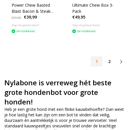
Power Chew Basted
Ultimate Chew Box 3-
Blast Bacon & Steak
Pack
€39,99
€49,95
Kluif XL – 3-Pack
€59,85
Nog niet gewaardeerd
Nog niet gewaardeerd
OP VOORRAAD
OP VOORRAAD
1
2
Nylabone is verreweg hét beste
grote hondenbot voor grote
honden!
Heb je een grote hond met een flinke kauwbehoefte? Dan weet
je hoe lastig het kan zijn om een bot te vinden dat veilig,
duurzaam én aantrekkelijk is voor je trouwe viervoeter. Veel
standaard kauwspeeltjes sneuvelen snel onder de krachtige