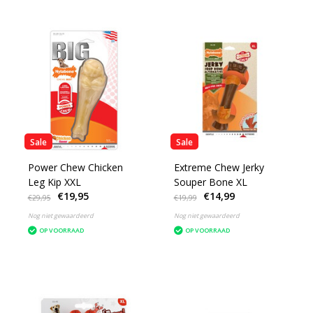
Sale
Sale
Power Chew Chicken
Extreme Chew Jerky
Leg Kip XXL
Souper Bone XL
€19,95
€14,99
€29,95
€19,99
Nog niet gewaardeerd
Nog niet gewaardeerd
OP VOORRAAD
OP VOORRAAD