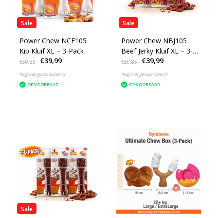
Sale
Sale
Power Chew NCF105
Power Chew NBJ105
Kip Kluif XL – 3-Pack
Beef Jerky Kluif XL – 3-
€39,99
€39,99
Pack
€59,85
€59,85
Nog niet gewaardeerd
Nog niet gewaardeerd
OP VOORRAAD
OP VOORRAAD
Sale