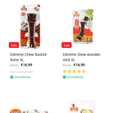
Sale
Sale
Extreme Chew Basted
Extreme chew wooden
Bone XL
stick XL
€16,99
€16,99
€19,99
€21,95
Nog niet gewaardeerd
OP VOORRAAD
OP VOORRAAD