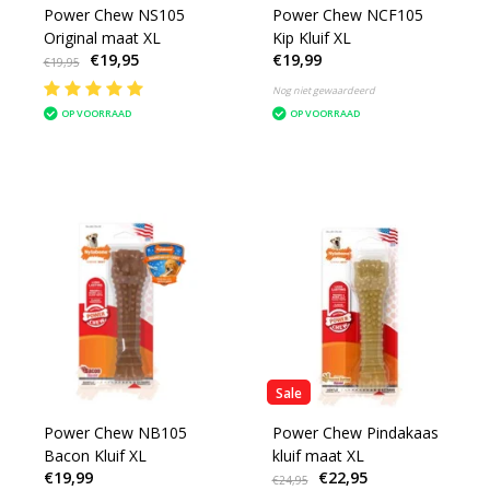
Power Chew NS105
Power Chew NCF105
Original maat XL
Kip Kluif XL
€19,95
€19,99
€19,95
Nog niet gewaardeerd
OP VOORRAAD
OP VOORRAAD
Sale
Power Chew NB105
Power Chew Pindakaas
Bacon Kluif XL
kluif maat XL
€19,99
€22,95
€24,95