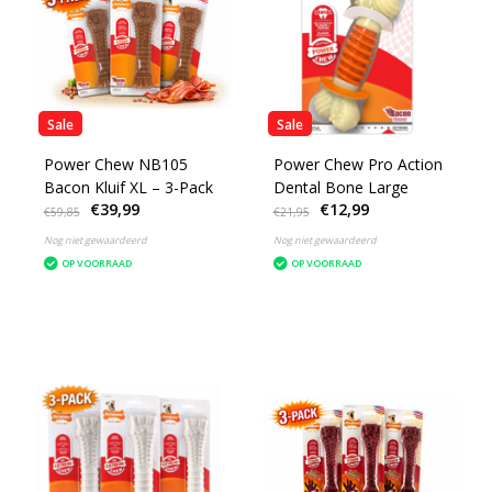
Sale
Sale
Power Chew NB105
Power Chew Pro Action
Bacon Kluif XL – 3-Pack
Dental Bone Large
€39,99
€12,99
€59,85
€21,95
Nog niet gewaardeerd
Nog niet gewaardeerd
OP VOORRAAD
OP VOORRAAD