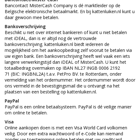
Bancontact MisterCash Company is dé marktleider op de
Belgische elektronische betaalmarkt. En bij kattenluiken.nl kunt u
daar gewoon mee betalen.
Bankoverschrijving
Beschikt u niet over internet bankieren of kunt u niet betalen
met iDEAL, dan is er altijd nog de vertrouwde
bankoverschrijving. kattenluiken.nl biedt iedereen de
mogelijkheid om het aankoopbedrag zelf vooruit te betalen via
uw eigen bank. Een bankoverschrijving heeft wel vaak een iets
langere verwerkingstijd dan iDEAL of MisterCash. U kunt het
totaalbedrag overmaken op IBAN NL27 INGB 0006 2192
71 (BIC: INGBNL2A) t.a.v. PetPro BV. te Rotterdam, onder
vermelding van het ordernummer. Het ordernummer wordt door
ons vermeld in de bevestigingsmail die u ontvangt na het
plaatsen van een bestelling op kattenluiken.nl.
PayPal
PayPal is een online betaalsysteem. PayPal is dé veilige manier
om online te betalen.
Visa
Online aankopen doen is met een Visa World Card volkomen
veilig. Door een extra wachtwoord of e-Code kan niemand
zonder uw toestemming online betalen met uw creditcard.