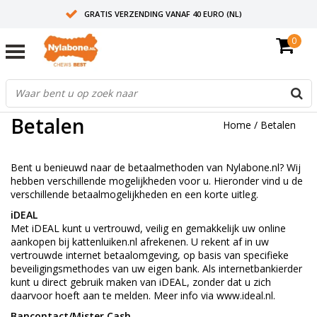
GRATIS VERZENDING VANAF 40 EURO (NL)
0
30+ JAAR ERVARING
AANBEVOLEN DOOR DIERENARTSEN
Betalen
Home
/
Betalen
Bent u benieuwd naar de betaalmethoden van Nylabone.nl? Wij
hebben verschillende mogelijkheden voor u. Hieronder vind u de
verschillende betaalmogelijkheden en een korte uitleg.
iDEAL
Met iDEAL kunt u vertrouwd, veilig en gemakkelijk uw online
aankopen bij kattenluiken.nl afrekenen. U rekent af in uw
vertrouwde internet betaalomgeving, op basis van specifieke
beveiligingsmethodes van uw eigen bank. Als internetbankierder
kunt u direct gebruik maken van iDEAL, zonder dat u zich
daarvoor hoeft aan te melden. Meer info via www.ideal.nl.
Bancontact/Mister Cash