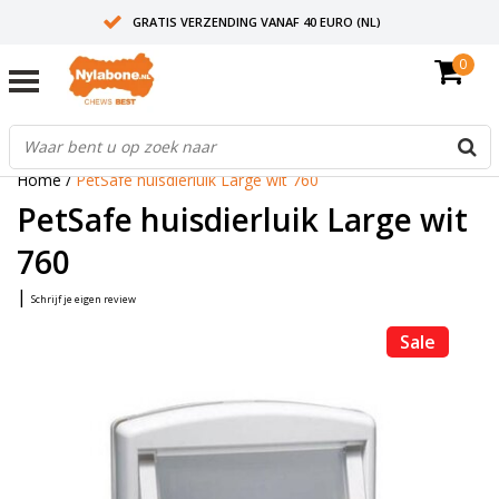
GRATIS VERZENDING VANAF 40 EURO (NL)
0
30+ JAAR ERVARING
AANBEVOLEN DOOR DIERENARTSEN
Home
/
PetSafe huisdierluik Large wit 760
PetSafe huisdierluik Large wit
760
|
Schrijf je eigen review
Sale