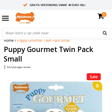
GRATIS VERZENDING VANAF 40 EURO (NL)
0
30+ JAAR ERVARING
AANBEVOLEN DOOR DIERENARTSEN
Home
/
Puppy Gourmet Twin Pack Small
Puppy Gourmet Twin Pack
Small
|
Schrijf je eigen review
Sale