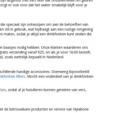
ijn uitgerust met een filter dat onzuiverheden en geuren
orgt er ook voor dat het water smakelijk blijft voor je
die speciaal zijn ontworpen om aan de behoeften van
 stil in gebruik, wat bijdraagt aan een rustige omgeving
n maten, zodat je altijd een drinkfontein kunt vinden die
hun baasjes nodig hebben. Onze klanten waarderen ons
atis verzending vanaf €25, en als je voor 16:00 bestelt,
jd, zoals wettelijk bepaald in Nederland.
rschillende handige accessoires. Overweeg bijvoorbeeld
inkfontein filters
. Mocht een onderdeel van je drinkfontein
tten
, zodat al je huisdieren kunnen genieten van vers,
 Met de betrouwbare producten en service van Nylabone