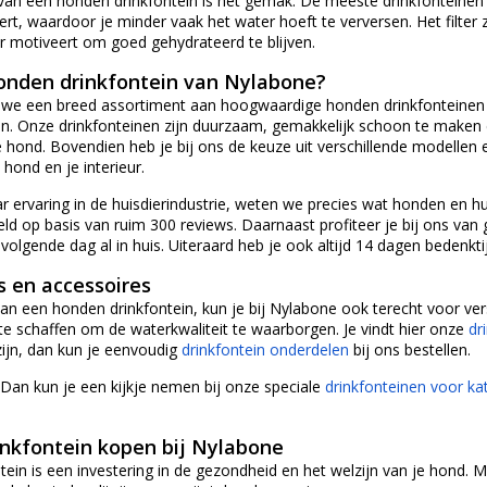
an een honden drinkfontein is het gemak. De meeste drinkfonteinen z
ert, waardoor je minder vaak het water hoeft te verversen. Het filter z
r motiveert om goed gehydrateerd te blijven.
nden drinkfontein van Nylabone?
 we een breed assortiment aan hoogwaardige honden drinkfonteinen 
. Onze drinkfonteinen zijn duurzaam, gemakkelijk schoon te maken en
e hond. Bovendien heb je bij ons de keuze uit verschillende modellen e
 hond en je interieur.
r ervaring in de huisdierindustrie, weten we precies wat honden en 
d op basis van ruim 300 reviews. Daarnaast profiteer je bij ons van gr
volgende dag al in huis. Uiteraard heb je ook altijd 14 dagen bedenkti
s en accessoires
an een honden drinkfontein, kun je bij Nylabone ook terecht voor ve
 te schaffen om de waterkwaliteit te waarborgen. Je vindt hier onze
dr
zijn, dan kun je eenvoudig
drinkfontein onderdelen
bij ons bestellen.
Dan kun je een kijkje nemen bij onze speciale
drinkfonteinen voor ka
nkfontein kopen bij Nylabone
tein is een investering in de gezondheid en het welzijn van je hond.