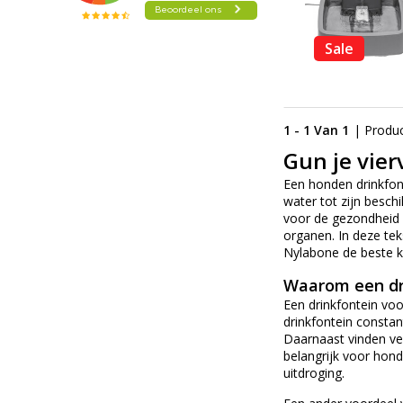
Sale
1 - 1 Van 1
| Produ
Gun je vier
Een honden drinkfont
water tot zijn besch
voor de gezondheid v
organen. In deze te
Nylabone de beste k
Waarom een dr
Een drinkfontein voo
drinkfontein constan
Daarnaast vinden ve
belangrijk voor hon
uitdroging.