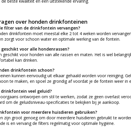
 de beste kwaliteit en een uitstekende ervaring.
ragen over honden drinkfonteinen
e filter van de drinkfontein vervangen?
nden drinkfontein moet meestal elke 2 tot 4 weken worden vervangen, 
n zorgt voor schoon water en optimale werking van de fontein.
n geschikt voor alle hondenrassen?
ijn geschikt voor honden van alle rassen en maten. Het is wel belangri
ortabel kan drinken.
nden drinkfontein schoon?
einen kunnen eenvoudig uit elkaar gehaald worden voor reiniging. 
on te maken, en spoel ze grondig af voordat je de fontein weer in e
rinkfontein veel geluid?
 doorgaans ontworpen om stil te werken, zodat ze geen overlast veroo
rd om de geluidsniveau-specificaties te bekijken bij je aankoop.
inkfontein voor meerdere huisdieren gebruiken?
nen zijn groot genoeg om door meerdere huisdieren gebruikt te worden
e is en vervang de filters regelmatig voor optimale hygiëne.