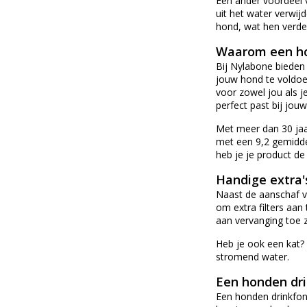
Een ander voordeel v
uit het water verwijd
hond, wat hen verde
Waarom een ho
Bij Nylabone bieden
jouw hond te voldoen
voor zowel jou als j
perfect past bij jouw
Met meer dan 30 jaa
met een 9,2 gemiddel
heb je je product de 
Handige extra'
Naast de aanschaf v
om extra filters aan
aan vervanging toe 
Heb je ook een kat? 
stromend water.
Een honden dri
Een honden drinkfon