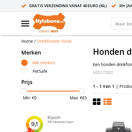
GRATIS VERZENDING VANAF 40 EURO (NL)
30+ JA
Home
/
Drinkfontein hond
Honden d
Merken
Alle merken
Een honden drinkfont
PetSafe
Lees meer
Prijs
1 - 1 Van 1
| Produ
Min: €
0
Max: €
65