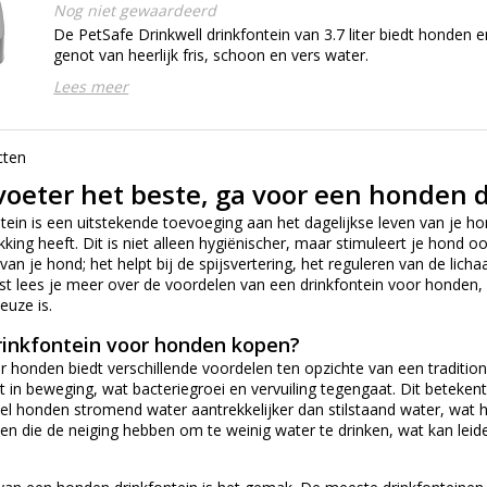
Nog niet gewaardeerd
De PetSafe Drinkwell drinkfontein van 3.7 liter biedt honden e
genot van heerlijk fris, schoon en vers water.
Lees meer
cten
voeter het beste, ga voor een honden 
ein is een uitstekende toevoeging aan het dagelijkse leven van je ho
ikking heeft. Dit is niet alleen hygiënischer, maar stimuleert je hond 
an je hond; het helpt bij de spijsvertering, het reguleren van de l
kst lees je meer over de voordelen van een drinkfontein voor hond
euze is.
inkfontein voor honden kopen?
r honden biedt verschillende voordelen ten opzichte van een traditione
t in beweging, wat bacteriegroei en vervuiling tegengaat. Dit betekent 
el honden stromend water aantrekkelijker dan stilstaand water, wat 
den die de neiging hebben om te weinig water te drinken, wat kan lei