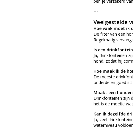
ben je verzekerd van
---
Veelgestelde v
Hoe vaak moet ik d
De filter van een ho
Regelmatig vervange
Is een drinkfontei
Ja, drinkfonteinen z
hond, zodat hij comf
Hoe maak ik de ho
De meeste drinkfont
onderdelen goed scho
Maakt een honden d
Drinkfonteinen zijn
het is de moeite waa
Kan ik dezelfde dr
Ja, veel drinkfontei
waterniveau voldoend