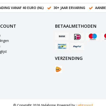
NDING VANAF 40 EURO (NL)
30+ JAAR ERVARING
AANBE
CCOUNT
BETAALMETHODEN
n
lingen
s
lijst
VERZENDING
© Copyright 2026 Nylabone Powered by
Lightspeed