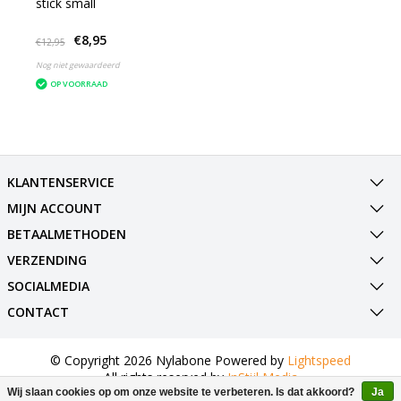
stick small
€8,95
€12,95
Nog niet gewaardeerd
OP VOORRAAD
KLANTENSERVICE
MIJN ACCOUNT
BETAALMETHODEN
VERZENDING
SOCIALMEDIA
CONTACT
© Copyright 2026 Nylabone Powered by
Lightspeed
All rights reserved by
InStijl Media
Wij slaan cookies op om onze website te verbeteren. Is dat akkoord?
Ja