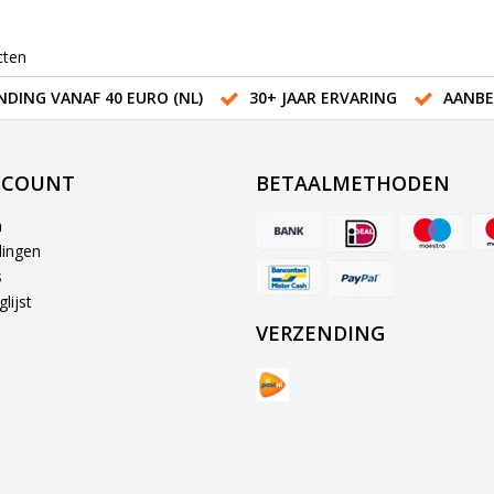
cten
NDING VANAF 40 EURO (NL)
30+ JAAR ERVARING
AANBE
CCOUNT
BETAALMETHODEN
n
lingen
s
lijst
VERZENDING