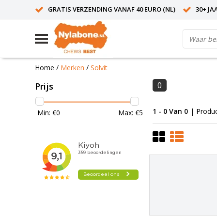
GRATIS VERZENDING VANAF 40 EURO (NL)
30+ JA
Home
/
Merken
/
Solvit
0
Prijs
1 - 0 Van 0
| Produ
Min: €
0
Max: €
5