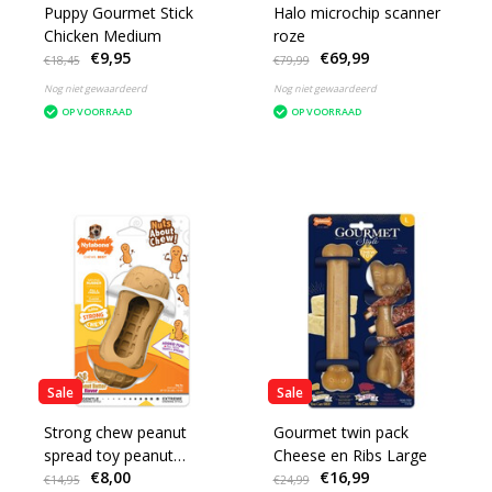
Puppy Gourmet Stick
Halo microchip scanner
Chicken Medium
roze
€9,95
€69,99
€18,45
€79,99
Nog niet gewaardeerd
Nog niet gewaardeerd
OP VOORRAAD
OP VOORRAAD
Sale
Sale
Strong chew peanut
Gourmet twin pack
spread toy peanut
Cheese en Ribs Large
€8,00
€16,99
butter M
€14,95
€24,99