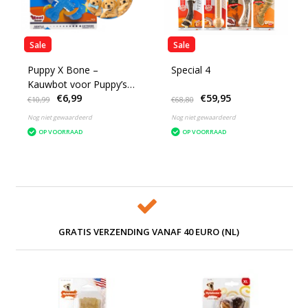
Sale
Sale
Puppy X Bone –
Special 4
Kauwbot voor Puppy’s
€6,99
€59,95
XSmall
€10,99
€68,80
Nog niet gewaardeerd
Nog niet gewaardeerd
OP VOORRAAD
OP VOORRAAD
GRATIS VERZENDING VANAF 40 EURO (NL)