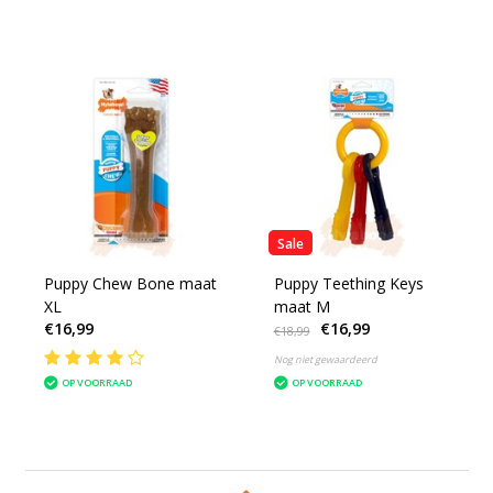
Sale
Puppy Chew Bone maat
Puppy Teething Keys
XL
maat M
€16,99
€16,99
€18,99
Nog niet gewaardeerd
OP VOORRAAD
OP VOORRAAD