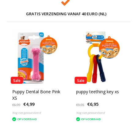
GRATIS VERZENDING VANAF 40 EURO (NL)
Sale
Sale
Puppy Dental Bone Pink
puppy teething key xs
XS
€4,99
€6,95
€6,99
€9,95
Nog niet gewaardeerd
Nog niet gewaardeerd
OP VOORRAAD
OP VOORRAAD