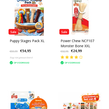
Sale
Sale
Puppy Stages Pack XL
Power Chew NCF107
Monster Bone XXL
€54,95
€24,99
€59,99
€32,95
Nog niet gewaardeerd
OP VOORRAAD
OP VOORRAAD