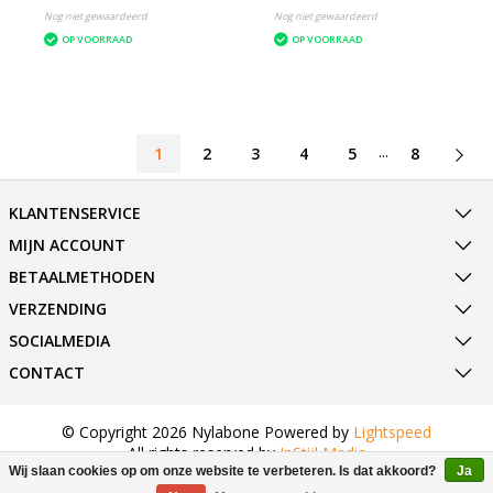
Nog niet gewaardeerd
Nog niet gewaardeerd
OP VOORRAAD
OP VOORRAAD
...
1
2
3
4
5
8
KLANTENSERVICE
MIJN ACCOUNT
BETAALMETHODEN
VERZENDING
SOCIALMEDIA
CONTACT
© Copyright 2026 Nylabone Powered by
Lightspeed
All rights reserved by
InStijl Media
Wij slaan cookies op om onze website te verbeteren. Is dat akkoord?
Ja