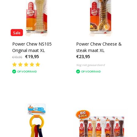
Sale
Power Chew NS105
Power Chew Cheese &
Original maat XL
steak maat XL
€19,95
€23,95
€19,95
Nog niet gewaardeerd
OP VOORRAAD
OP VOORRAAD