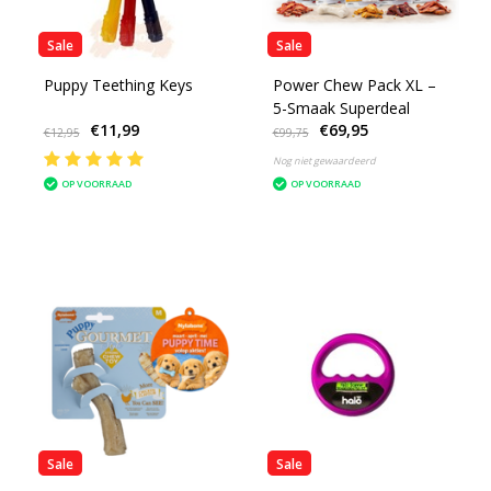
Sale
Sale
Puppy Teething Keys
Power Chew Pack XL –
5-Smaak Superdeal
€11,99
€69,95
€12,95
€99,75
Nog niet gewaardeerd
OP VOORRAAD
OP VOORRAAD
Sale
Sale