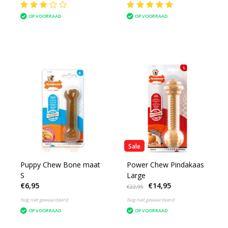
OP VOORRAAD
OP VOORRAAD
Sale
Puppy Chew Bone maat
Power Chew Pindakaas
S
Large
€6,95
€14,95
€22,95
Nog niet gewaardeerd
Nog niet gewaardeerd
OP VOORRAAD
OP VOORRAAD