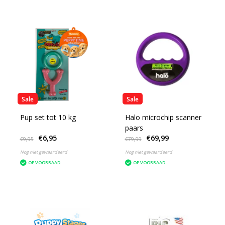
Sale
Sale
Pup set tot 10 kg
Halo microchip scanner
paars
€6,95
€69,99
€9,95
€79,99
Nog niet gewaardeerd
Nog niet gewaardeerd
OP VOORRAAD
OP VOORRAAD