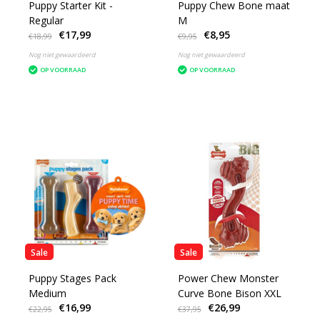
Puppy Starter Kit -
Puppy Chew Bone maat
Regular
M
€17,99
€8,95
€18,99
€9,95
Nog niet gewaardeerd
Nog niet gewaardeerd
OP VOORRAAD
OP VOORRAAD
Sale
Sale
Puppy Stages Pack
Power Chew Monster
Medium
Curve Bone Bison XXL
€16,99
€26,99
€22,95
€37,95