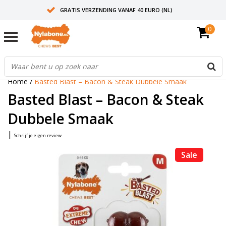
GRATIS VERZENDING VANAF 40 EURO (NL)
0
30+ JAAR ERVARING
AANBEVOLEN DOOR DIERENARTSEN
Home
/
Basted Blast – Bacon & Steak Dubbele Smaak
Basted Blast – Bacon & Steak
Dubbele Smaak
|
Schrijf je eigen review
Sale