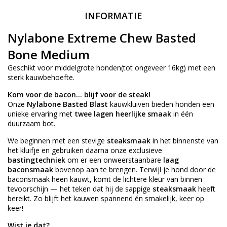
INFORMATIE
Nylabone Extreme Chew Basted
Bone Medium
Geschikt voor middelgrote honden(tot ongeveer 16kg) met een
sterk kauwbehoefte.
Kom voor de bacon… blijf voor de steak!
Onze
Nylabone Basted Blast
kauwkluiven bieden honden een
unieke ervaring met
twee lagen heerlijke smaak
in één
duurzaam bot.
We beginnen met een stevige
steaksmaak
in het binnenste van
het kluifje en gebruiken daarna onze exclusieve
bastingtechniek
om er een onweerstaanbare
laag
baconsmaak
bovenop aan te brengen. Terwijl je hond door de
baconsmaak heen kauwt, komt de lichtere kleur van binnen
tevoorschijn — het teken dat hij de sappige
steaksmaak
heeft
bereikt. Zo blijft het kauwen spannend én smakelijk, keer op
keer!
Wist je dat?