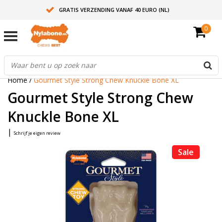
GRATIS VERZENDING VANAF 40 EURO (NL)
0
30+ JAAR ERVARING
AANBEVOLEN DOOR DIERENARTSEN
Home
/
Gourmet Style Strong Chew Knuckle Bone XL
Gourmet Style Strong Chew
Knuckle Bone XL
|
Schrijf je eigen review
Sale