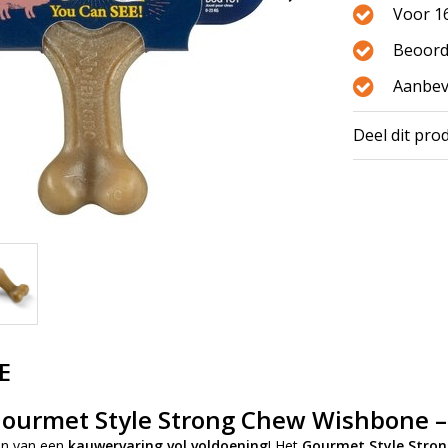
Voor 16
Beoord
Aanbev
Deel dit pro
E
ourmet Style Strong Chew Wishbone –
en van een
kauwervaring vol voldoening
! Het
Gourmet Style Stro