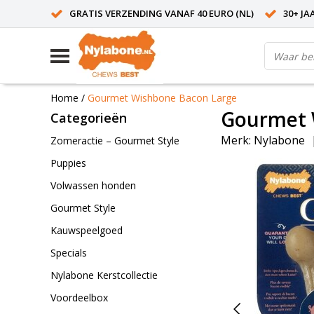
GRATIS VERZENDING VANAF 40 EURO (NL)
30+ JA
Home
/
Gourmet Wishbone Bacon Large
Gourmet 
Categorieën
Merk:
Nylabone
Zomeractie – Gourmet Style
Puppies
Volwassen honden
Gourmet Style
Kauwspeelgoed
Specials
Nylabone Kerstcollectie
Voordeelbox