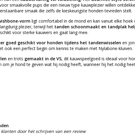
voor smaakvolle pups die een nieuw type kauwplezier willen ontdekk
erstaanbare smaak die zelfs de kieskeurigste honden tevreden stelt.
wishbone-vorm
ligt comfortabel in de mond en kan vanuit elke hoe
angdurig plezier, terwijl het
tanden schoonmaakt en tandplak hel
geschikt voor sterke kauwers en gaat lang mee.
der goed geschikt voor honden tijdens het tandenwisselen
en jon
et ook een perfect begin om kennis te maken met Nylabone-kluiven.
len
en trots
gemaakt in de VS
, dit kauwspeelgoed is ideaal voor h
om je hond te geven wat hij nodig heeft, wanneer hij het nodig heef
nden
klanten door het schrijven van een review