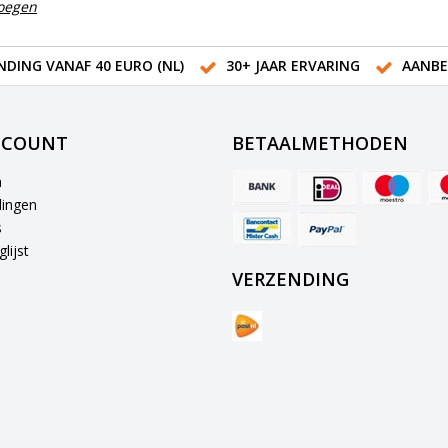
voegen
NDING VANAF 40 EURO (NL)
30+ JAAR ERVARING
AANBE
CCOUNT
BETAALMETHODEN
n
lingen
s
lijst
VERZENDING