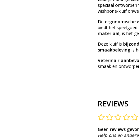
speciaal ontworpen 
wishbone-kluif onwe
De
ergonomische 
biedt het speelgoed l
materiaal
, is het 
Deze kluif is
bijzon
smaakbeleving
is h
Veterinair aanbevo
smaak en ontworpen 
REVIEWS
Geen reviews gevo
Help ons en andere 