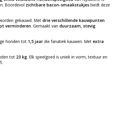
en. Boordevol
zichtbare bacon-smaakstukjes
biedt deze
k worden gekauwd. Met
drie verschillende kauwpunten
pt verminderen
. Gemaakt van
duurzaam, stevig
ge honden tot
1,5 jaar
die fanatiek kauwen. Met
extra
onden tot
23 kg
. Elk speelgoed is uniek in vorm, textuur en
t.