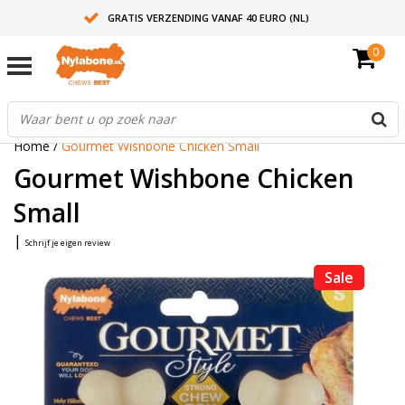
GRATIS VERZENDING VANAF 40 EURO (NL)
0
30+ JAAR ERVARING
AANBEVOLEN DOOR DIERENARTSEN
Home
/
Gourmet Wishbone Chicken Small
Gourmet Wishbone Chicken
Small
|
Schrijf je eigen review
Sale