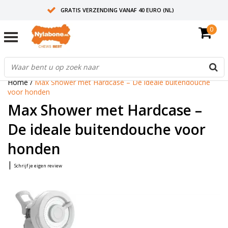
GRATIS VERZENDING VANAF 40 EURO (NL)
0
30+ JAAR ERVARING
AANBEVOLEN DOOR DIERENARTSEN
Home
/
Max Shower met Hardcase – De ideale buitendouche
voor honden
Max Shower met Hardcase –
De ideale buitendouche voor
honden
|
Schrijf je eigen review