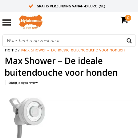
GRATIS VERZENDING VANAF 40 EURO (NL)
0
30+ JAAR ERVARING
AANBEVOLEN DOOR DIERENARTSEN
Home
/
Max Shower – De ideale buitendouche voor honden
Max Shower – De ideale
buitendouche voor honden
|
Schrijf je eigen review