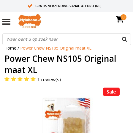
GRATIS VERZENDING VANAF 40 EURO (NL)
0
30+ JAAR ERVARING
AANBEVOLEN DOOR DIERENARTSEN
Home
/
Power Chew NS105 Original maat XL
Power Chew NS105 Original
maat XL
1 review(s)
Sale