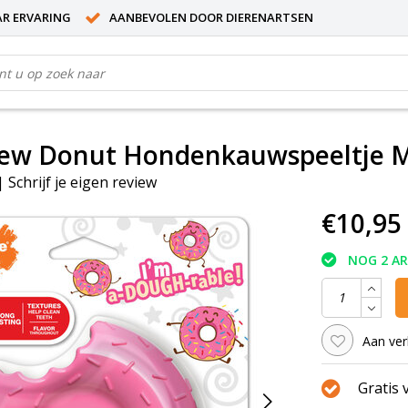
AR ERVARING
AANBEVOLEN DOOR DIERENARTSEN
m
ew Donut Hondenkauwspeeltje 
|
Schrijf je eigen review
€10,95
NOG 2 A
Aan ver
Gratis 