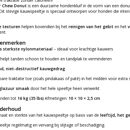
 traktatie zonder calorieën!
r Chew Donut
is een duurzame hondenkluif in de vorm van een donut
. Dit stevige kauwspeeltje is speciaal ontworpen voor honden die inte
e texturen
helpen bovendien bij het
reinigen van het gebit
en het
v
nt.
 kenmerken
s sterkste nylonmateriaal
– ideaal voor krachtige kauwers
helpt tanden schoon te houden en tandplak te verminderen
d, niet-destructief kauwgedrag
e traktatie toe (zoals pindakaas of paté) in het midden voor extra s
glazuur smaak
door het hele speeltje heen verwerkt
onden tot
16 kg (35 lbs)
Afmetingen:
10 × 10 × 2,5 cm
nderhoud
e maat en sterkte van het kauwspeeltje op basis van de
leeftijd, het 
eeltje regelmatig en vervang bij slijtage of beschadiging.