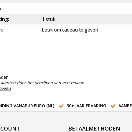
:
ing:
1 stuk
n:
Leuk om cadeau te geven
nden
klanten door het schrijven van een review
voegen
NDING VANAF 40 EURO (NL)
30+ JAAR ERVARING
AANBE
CCOUNT
BETAALMETHODEN