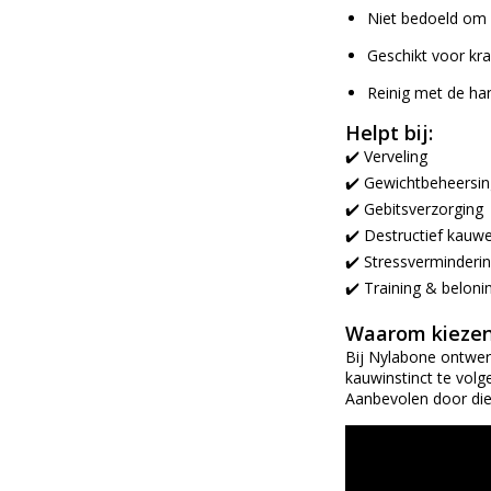
Niet bedoeld om o
Geschikt voor kra
Reinig met de ha
Helpt bij:
✔️ Verveling
✔️ Gewichtbeheersin
✔️ Gebitsverzorging
✔️ Destructief kauw
✔️ Stressverminderi
✔️ Training & beloni
Waarom kiezen
Bij Nylabone ontwe
kauwinstinct te volg
Aanbevolen door die