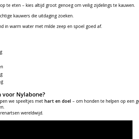
p te eten – kies altijd groot genoeg om veilig zijdelings te kauwen.
chtige kauwers die uitdaging zoeken.
nd in warm water met milde zeep en spoel goed af.
g
en
ng
ng
 voor Nylabone?
rpen we speeltjes met
hart en doel
– om honden te helpen op een gez
en.
renartsen wereldwijd.