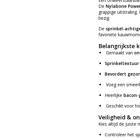
Een onweerstaanbare
De
Nylabone Powe
grappige uitstraling
bezig.
De
sprinkel-achtig
favoriete kauwmome
Belangrijkste
Gemaakt van
on
Sprinkeltextuur
Bevordert gezon
Voeg een smeerbar
Heerlijke
bacon-
Geschikt voor h
Veiligheid & o
Kies altijd de juist
Controleer het sp