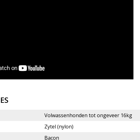
IES
Volwassenhonden tot ongeveer 16kg
Zytel (nylon)
Bacon