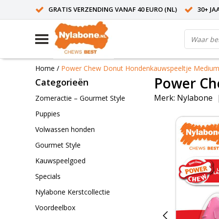
GRATIS VERZENDING VANAF 40 EURO (NL)
30+ JA
Home
/
Power Chew Donut Hondenkauwspeeltje Mediu
Power Ch
Categorieën
Merk:
Nylabone
Zomeractie – Gourmet Style
Puppies
Volwassen honden
Gourmet Style
Kauwspeelgoed
Specials
Nylabone Kerstcollectie
Voordeelbox