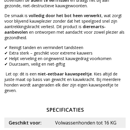
bovendien de
adem te verfrissen
en draagt het bij aan
gezonde, niet-destructieve kauwgewoonten.
De smaak is
volledig door het bot heen verwerkt
, wat zorgt
voor blijvend kauwplezier zonder dat het speelgoed snel zijn
aantrekkingskracht verliest. Dit product is
dierenarts-
aanbevolen
en ontworpen met aandacht voor zowel plezier als
gezondheid.
✔ Reinigt tanden en vermindert tandsteen
✔ Extra sterk – geschikt voor extreme kauwers
✔ Helpt verveling en ongewenst kauwgedrag voorkomen
✔ Duurzaam, veilig en niet-giftig
Let op: dit is een
niet-eetbaar kauwspeeltje
. Kies altijd de
juiste maat op basis van gewicht en kauwkracht. Bij meerdere
honden wordt aangeraden elk dier zijn eigen kauwspeeltje te
geven.
SPECIFICATIES
Geschikt voor:
Volwassenhonden tot 16 KG