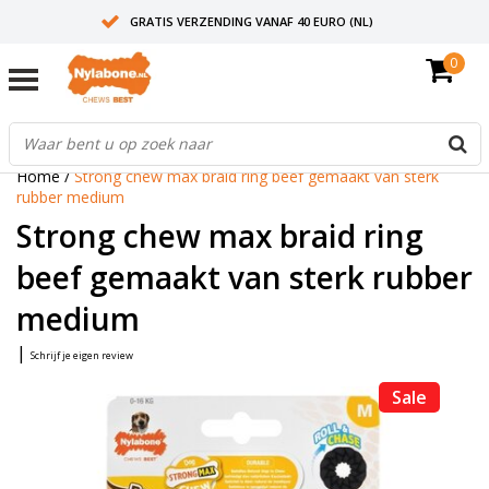
GRATIS VERZENDING VANAF 40 EURO (NL)
0
30+ JAAR ERVARING
AANBEVOLEN DOOR DIERENARTSEN
Home
/
Strong chew max braid ring beef gemaakt van sterk
rubber medium
Strong chew max braid ring
beef gemaakt van sterk rubber
medium
|
Schrijf je eigen review
Sale