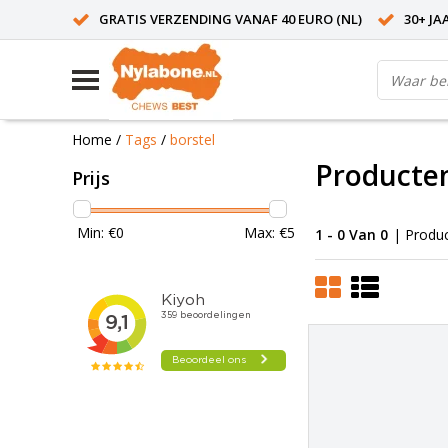
GRATIS VERZENDING VANAF 40 EURO (NL)
30+ JA
Home
/
Tags
/
borstel
Producten
Prijs
Min: €
0
Max: €
5
1 - 0 Van 0
| Produ