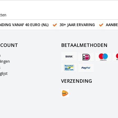
cten
NDING VANAF 40 EURO (NL)
30+ JAAR ERVARING
AANBE
CCOUNT
BETAALMETHODEN
n
lingen
s
lijst
VERZENDING