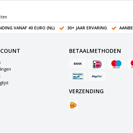
cten
NDING VANAF 40 EURO (NL)
30+ JAAR ERVARING
AANBE
CCOUNT
BETAALMETHODEN
n
lingen
s
lijst
VERZENDING