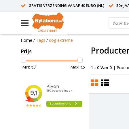
GRATIS VERZENDING VANAF 40 EURO (NL)
30+ JA
Home
/
Tags
/
dog extreme
Producte
Prijs
Min: €
0
Max: €
5
1 - 0 Van 0
| Produ