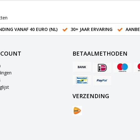
cten
NDING VANAF 40 EURO (NL)
30+ JAAR ERVARING
AANBE
CCOUNT
BETAALMETHODEN
n
lingen
s
lijst
VERZENDING