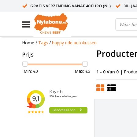
GRATIS VERZENDING VANAF 40 EURO (NL)
30+ JA
Home
/
Tags
/
happy ride autokussen
Producten
Prijs
Min: €
0
Max: €
5
1 - 0 Van 0
| Produ