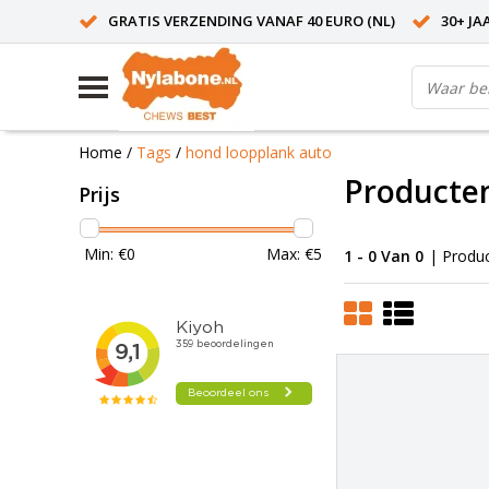
GRATIS VERZENDING VANAF 40 EURO (NL)
30+ JA
Home
/
Tags
/
hond loopplank auto
Producte
Prijs
Min: €
0
Max: €
5
1 - 0 Van 0
| Produ