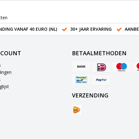
cten
NDING VANAF 40 EURO (NL)
30+ JAAR ERVARING
AANBE
CCOUNT
BETAALMETHODEN
n
lingen
s
lijst
VERZENDING