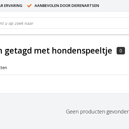
AR ERVARING
AANBEVOLEN DOOR DIERENARTSEN
n getagd met hondenspeeltje
0
cten
Geen producten gevonden!.