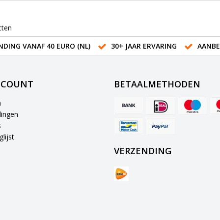
cten
NDING VANAF 40 EURO (NL)
30+ JAAR ERVARING
AANBE
CCOUNT
BETAALMETHODEN
n
lingen
s
lijst
VERZENDING