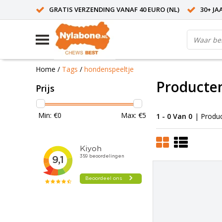
GRATIS VERZENDING VANAF 40 EURO (NL)
30+ JA
Home
/
Tags
/
hondenspeeltje
Producte
Prijs
Min: €
0
Max: €
5
1 - 0 Van 0
| Produ