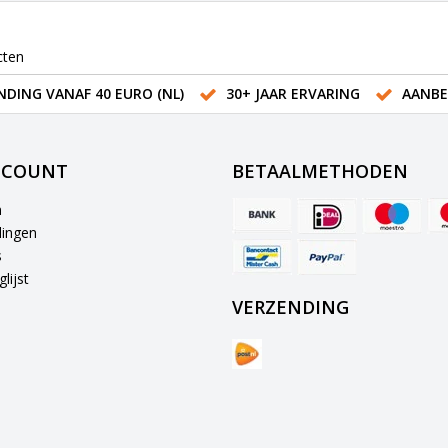
cten
NDING VANAF 40 EURO (NL)
30+ JAAR ERVARING
AANBE
CCOUNT
BETAALMETHODEN
n
lingen
s
lijst
VERZENDING