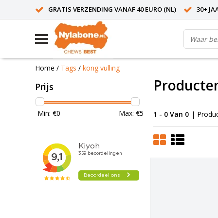
GRATIS VERZENDING VANAF 40 EURO (NL)
30+ JA
Home
/
Tags
/
kong vulling
Producten
Prijs
Min: €
0
Max: €
5
1 - 0 Van 0
| Produ