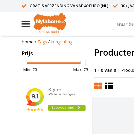
GRATIS VERZENDING VANAF 40 EURO (NL)
30+ JA
Home
/
Tags
/
kongvulling
Producte
Prijs
Min: €
0
Max: €
5
1 - 0 Van 0
| Produ