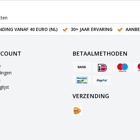
cten
NDING VANAF 40 EURO (NL)
30+ JAAR ERVARING
AANBE
CCOUNT
BETAALMETHODEN
n
lingen
s
lijst
VERZENDING