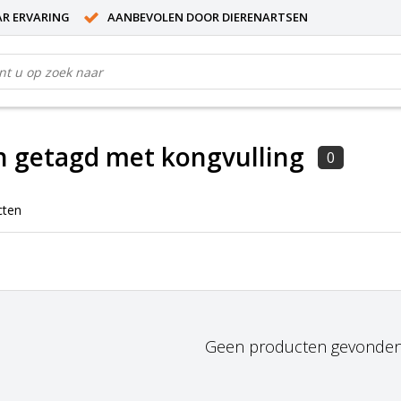
AR ERVARING
AANBEVOLEN DOOR DIERENARTSEN
n getagd met kongvulling
0
cten
Geen producten gevonden!.