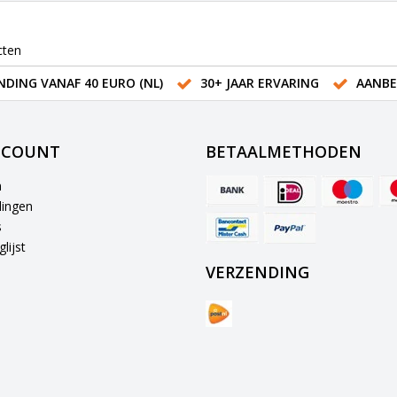
cten
NDING VANAF 40 EURO (NL)
30+ JAAR ERVARING
AANBE
CCOUNT
BETAALMETHODEN
n
lingen
s
lijst
VERZENDING