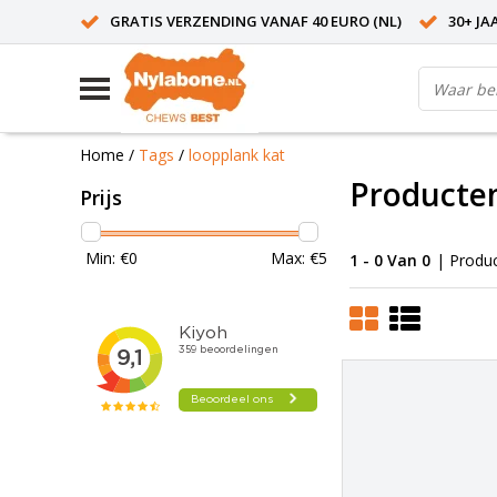
GRATIS VERZENDING VANAF 40 EURO (NL)
30+ JA
Home
/
Tags
/
loopplank kat
Producten
Prijs
Min: €
0
Max: €
5
1 - 0 Van 0
| Produ