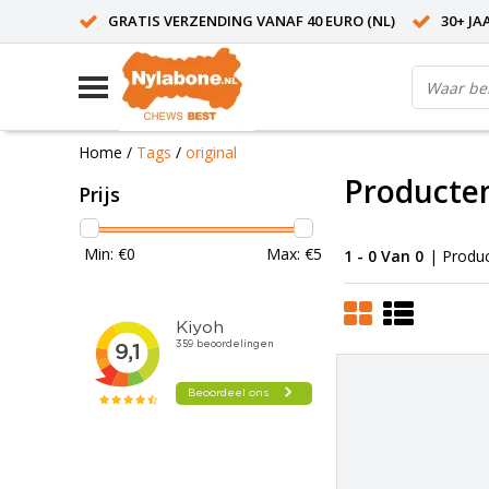
GRATIS VERZENDING VANAF 40 EURO (NL)
30+ JA
Home
/
Tags
/
original
Producten
Prijs
Min: €
0
Max: €
5
1 - 0 Van 0
| Produ