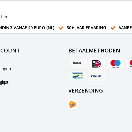
cten
NDING VANAF 40 EURO (NL)
30+ JAAR ERVARING
AANBE
CCOUNT
BETAALMETHODEN
n
lingen
s
lijst
VERZENDING