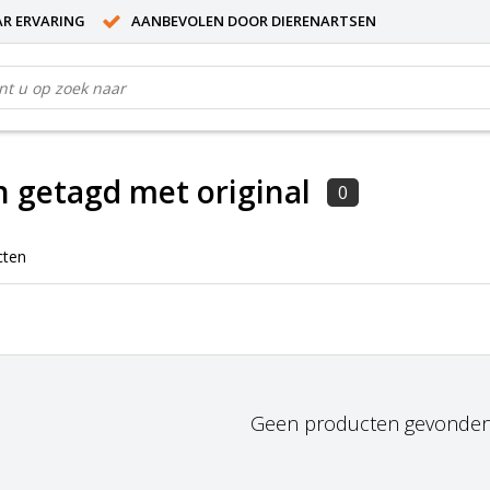
AR ERVARING
AANBEVOLEN DOOR DIERENARTSEN
 getagd met original
0
cten
Geen producten gevonden!.