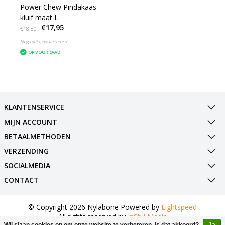
Power Chew Pindakaas
kluif maat L
€17,95
€18,80
Nog niet gewaardeerd
OP VOORRAAD
KLANTENSERVICE
MIJN ACCOUNT
BETAALMETHODEN
VERZENDING
SOCIALMEDIA
CONTACT
© Copyright 2026 Nylabone Powered by
Lightspeed
All rights reserved by
InStijl Media