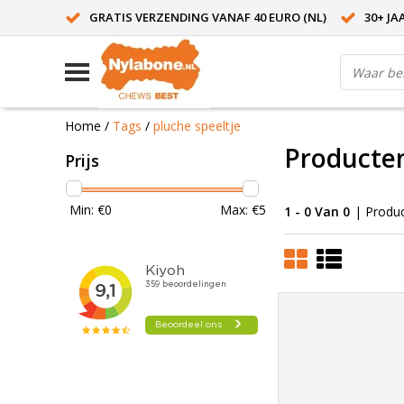
GRATIS VERZENDING VANAF 40 EURO (NL)
30+ JA
Home
/
Tags
/
pluche speeltje
Producten
Prijs
Min: €
0
Max: €
5
1 - 0 Van 0
| Produ