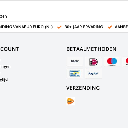
cten
NDING VANAF 40 EURO (NL)
30+ JAAR ERVARING
AANBE
CCOUNT
BETAALMETHODEN
n
lingen
s
lijst
VERZENDING