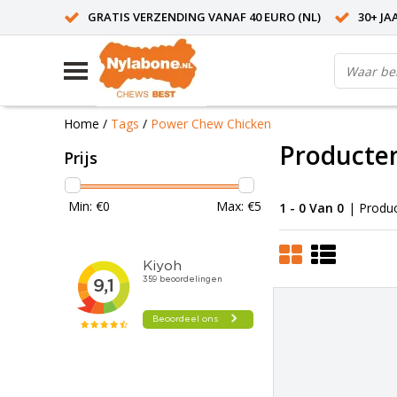
GRATIS VERZENDING VANAF 40 EURO (NL)
30+ JA
Home
/
Tags
/
Power Chew Chicken
Producte
Prijs
Min: €
0
Max: €
5
1 - 0 Van 0
| Produ