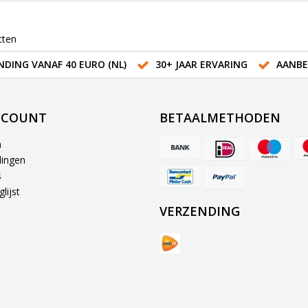
cten
NDING VANAF 40 EURO (NL)
30+ JAAR ERVARING
AANBE
CCOUNT
BETAALMETHODEN
n
lingen
s
lijst
VERZENDING