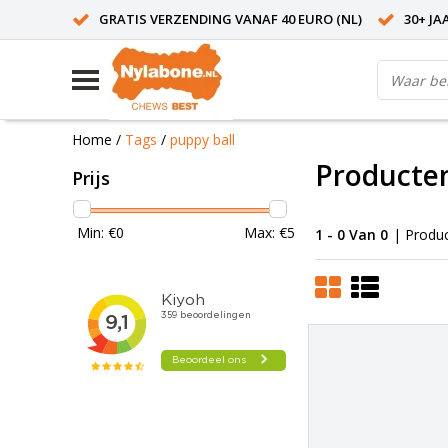
GRATIS VERZENDING VANAF 40 EURO (NL)
30+ JA
Home
/
Tags
/
puppy ball
Producten
Prijs
Min: €
0
Max: €
5
1 - 0 Van 0
| Produ