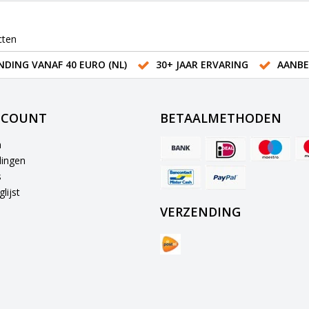
cten
NDING VANAF 40 EURO (NL)
30+ JAAR ERVARING
AANBE
CCOUNT
BETAALMETHODEN
n
lingen
s
lijst
VERZENDING