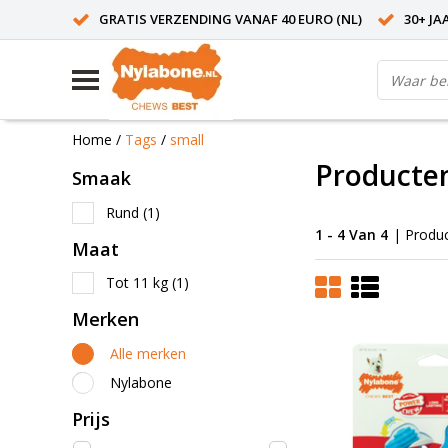
GRATIS VERZENDING VANAF 40 EURO (NL)
30+ JA
Home
/
Tags
/
small
Producte
Smaak
Rund
(1)
1 - 4 Van 4
| Produ
Maat
Tot 11 kg
(1)
Merken
Alle merken
Nylabone
Prijs