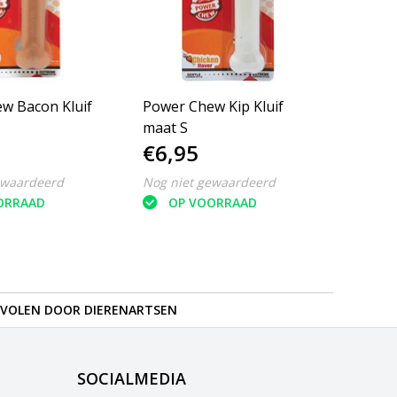
Bacon Kluif
Power Chew Kip Kluif
maat S
€6,95
ewaardeerd
Nog niet gewaardeerd
ORRAAD
OP VOORRAAD
VOLEN DOOR DIERENARTSEN
SOCIALMEDIA