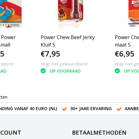
 Power
Power Chew Beef Jerky
Power Chew 
mall
Kluif S
maat S
95
€7,95
€6,95
rdeerd
Nog niet gewaardeerd
Nog niet g
AAD
OP VOORRAAD
OP VO
cten
NDING VANAF 40 EURO (NL)
30+ JAAR ERVARING
AANBE
CCOUNT
BETAALMETHODEN