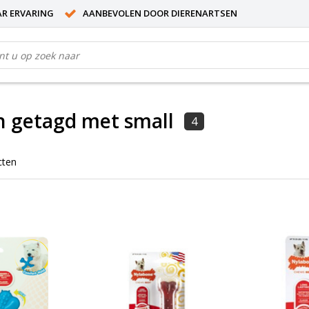
AR ERVARING
AANBEVOLEN DOOR DIERENARTSEN
n getagd met small
4
cten