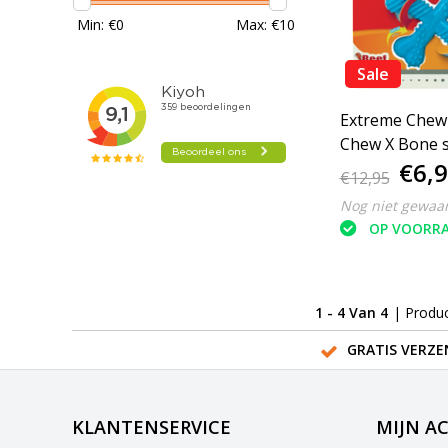
Min: €
0
Max: €
10
Sale
Extreme Chew
Chew X Bone s
€6,
€12,95
Nog niet gewaa
OP VOORR
1 - 4 Van 4
| Produ
GRATIS VERZE
KLANTENSERVICE
MIJN A