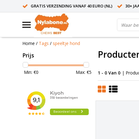
GRATIS VERZENDING VANAF 40 EURO (NL)
30+ JA
Home
/
Tags
/
speeltje hond
Producten
Prijs
Min: €
0
Max: €
5
1 - 0 Van 0
| Produ