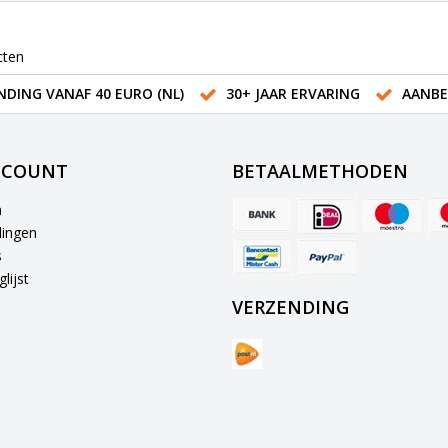
cten
NDING VANAF 40 EURO (NL)
30+ JAAR ERVARING
AANBE
CCOUNT
BETAALMETHODEN
n
lingen
s
lijst
VERZENDING