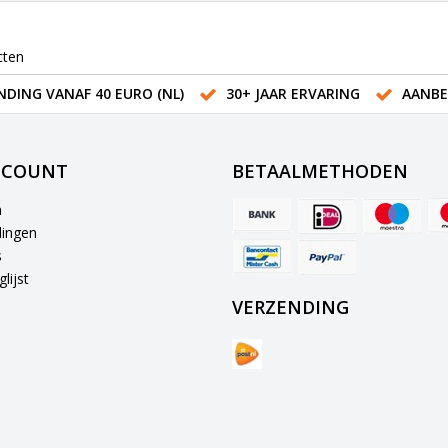
cten
NDING VANAF 40 EURO (NL)
30+ JAAR ERVARING
AANBE
CCOUNT
BETAALMETHODEN
n
lingen
s
lijst
VERZENDING