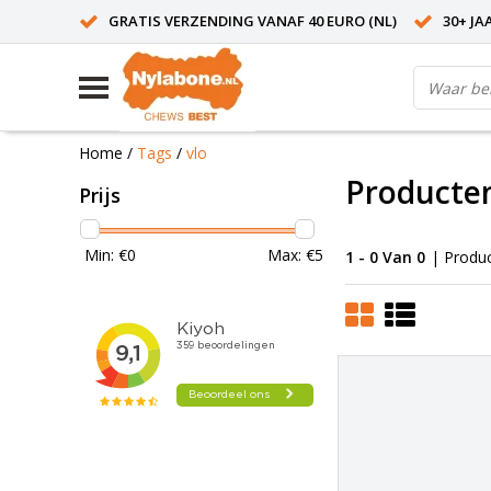
GRATIS VERZENDING VANAF 40 EURO (NL)
30+ JA
Home
/
Tags
/
vlo
Producten
Prijs
Min: €
0
Max: €
5
1 - 0 Van 0
| Produ