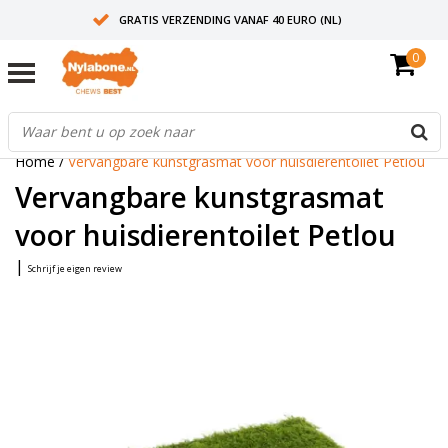
GRATIS VERZENDING VANAF 40 EURO (NL)
0
30+ JAAR ERVARING
AANBEVOLEN DOOR DIERENARTSEN
Home
/
Vervangbare kunstgrasmat voor huisdierentoilet Petlou
Vervangbare kunstgrasmat
voor huisdierentoilet Petlou
|
Schrijf je eigen review