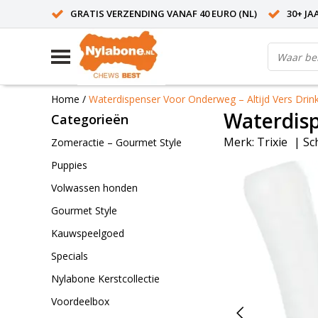
GRATIS VERZENDING VANAF 40 EURO (NL)
30+ JA
Home
/
Waterdispenser Voor Onderweg – Altijd Vers Drin
Waterdisp
Categorieën
Merk:
Trixie
|
Sc
Zomeractie – Gourmet Style
Puppies
Volwassen honden
Gourmet Style
Kauwspeelgoed
Specials
Nylabone Kerstcollectie
Voordeelbox