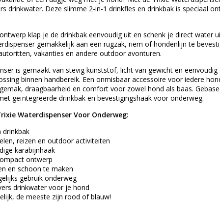
rs drinkwater. Deze slimme 2-in-1 drinkfles en drinkbak is speciaal 
ontwerp klap je de drinkbak eenvoudig uit en schenk je direct water u
rdispenser gemakkelijk aan een rugzak, riem of hondenlijn te beves
autoritten, vakanties en andere outdoor avonturen.
nser is gemaakt van stevig kunststof, licht van gewicht en eenvoudi
ossing binnen handbereik. Een onmisbaar accessoire voor iedere hond
gemak, draagbaarheid en comfort voor zowel hond als baas. Gebasee
s met geïntegreerde drinkbak en bevestigingshaak voor onderweg.
Trixie Waterdispenser Voor Onderweg:
n drinkbak
len, reizen en outdoor activiteiten
dige karabijnhaak
 compact ontwerp
len en schoon te maken
gelijks gebruik onderweg
 vers drinkwater voor je hond
lijk, de meeste zijn rood of blauw!