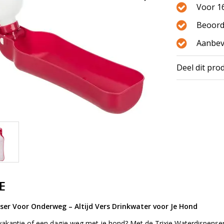
Voor 16
Beoord
Aanbev
Deel dit pro
E
ser Voor Onderweg – Altijd Vers Drinkwater voor Je Hond
vakantie of een dagje weg met je hond? Met de Trixie Waterdispenser