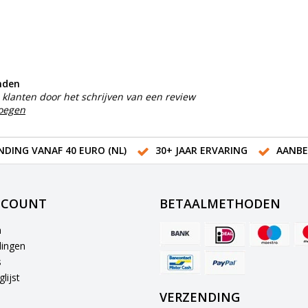
nden
klanten door het schrijven van een review
voegen
NDING VANAF 40 EURO (NL)
30+ JAAR ERVARING
AANBE
CCOUNT
BETAALMETHODEN
n
lingen
s
lijst
VERZENDING