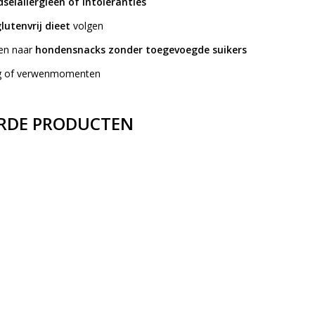
selallergieën of intoleranties
lutenvrij dieet
volgen
ken naar
hondensnacks zonder toegevoegde suikers
ing of verwenmomenten
RDE PRODUCTEN