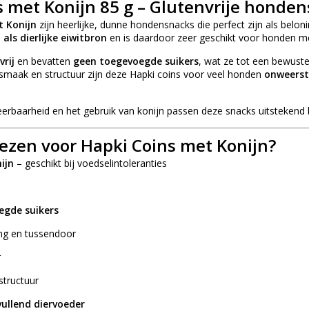
s met Konijn 85 g – Glutenvrije honde
t Konijn
zijn heerlijke, dunne hondensnacks die perfect zijn als belon
 als dierlijke eiwitbron
en is daardoor zeer geschikt voor honden 
vrij
en bevatten
geen toegevoegde suikers
, wat ze tot een bewust
 smaak en structuur zijn deze Hapki coins voor veel honden
onweers
erbaarheid en het gebruik van konijn passen deze snacks uitstekend
zen voor Hapki Coins met Konijn?
ijn
– geschikt bij voedselintoleranties
egde suikers
ing en tussendoor
r
structuur
ullend diervoeder