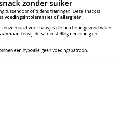
nsnack zonder suiker
ing tussendoor of tijdens trainingen. Deze snack is
met
voedingsintoleranties of allergieën
.
e keuze maakt voor baasjes die hun hond gezond willen
taanbaar
, terwijl de samenstelling eenvoudig en
 binnen een hypoallergeen voedingspatroon.