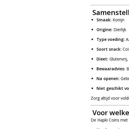
Samenstell
Smaak:
Konijn
Origine:
Dierlijk
Type voeding:
Aa
Soort snack:
Coi
Dieet:
Glutenvrij
Bewaaradvies:
B
Na openen:
Gebr
Niet geschikt vo
Zorg altijd voor vol
Voor welke
De Hapki Coins met K