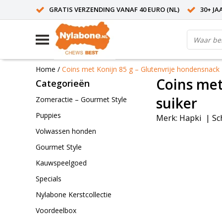
GRATIS VERZENDING VANAF 40 EURO (NL)
30+ JA
Home
/
Coins met Konijn 85 g – Glutenvrije hondensnack
Coins met
Categorieën
suiker
Zomeractie – Gourmet Style
Puppies
Merk:
Hapki
|
Sc
Volwassen honden
Gourmet Style
Kauwspeelgoed
Specials
Nylabone Kerstcollectie
Voordeelbox