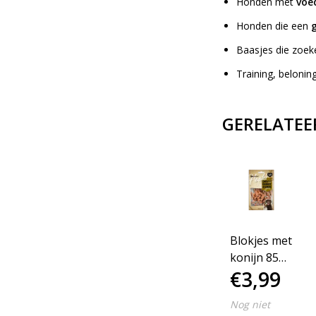
Honden met
voed
Honden die een
g
Baasjes die zoe
Training, belon
GERELATEE
Blokjes met
konijn 85
€3,99
gram
Nog niet