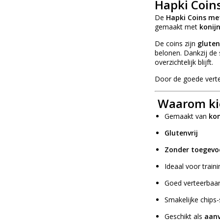
Hapki Coin
De
Hapki Coins me
gemaakt met
konijn
De coins zijn
gluten
belonen. Dankzij de
overzichtelijk blijft.
Door de goede verte
Waarom kie
Gemaakt van
kon
Glutenvrij
Zonder toegevo
Ideaal voor train
Goed verteerbaa
Smakelijke chips-
Geschikt als
aanv