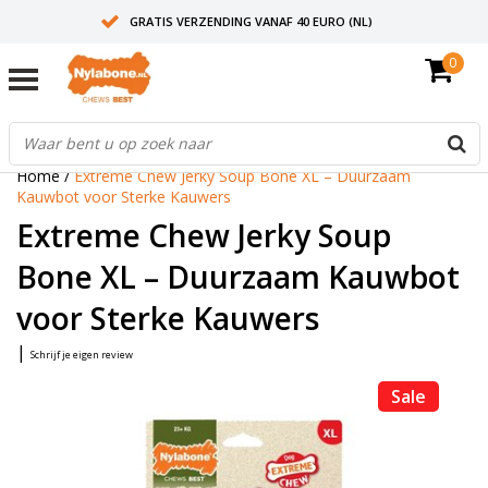
GRATIS VERZENDING VANAF 40 EURO (NL)
0
30+ JAAR ERVARING
AANBEVOLEN DOOR DIERENARTSEN
Home
/
Extreme Chew Jerky Soup Bone XL – Duurzaam
Kauwbot voor Sterke Kauwers
Extreme Chew Jerky Soup
Bone XL – Duurzaam Kauwbot
voor Sterke Kauwers
|
Schrijf je eigen review
Sale