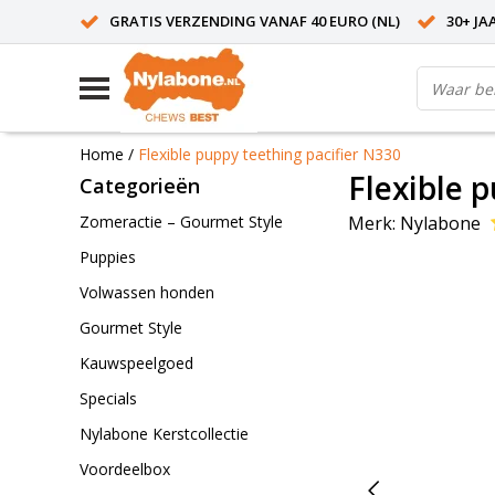
GRATIS VERZENDING VANAF 40 EURO (NL)
30+ JA
Home
/
Flexible puppy teething pacifier N330
Flexible 
Categorieën
Merk:
Nylabone
Zomeractie – Gourmet Style
Puppies
Volwassen honden
Gourmet Style
Kauwspeelgoed
Specials
Nylabone Kerstcollectie
Voordeelbox