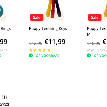
Sale
Sale
 Rings
Puppy Teething Keys
Puppy Teet
M
,99
€11,99
€
€12,95
€18,99
eerd
Nog niet ge
D
OP VOORRAAD
OP VOO
(1)
voegen