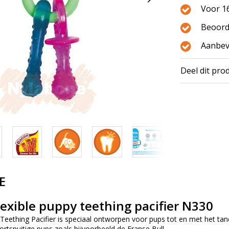
Voor 16
Beoord
Aanbev
Deel dit pro
E
exible puppy teething pacifier N330
eething Pacifier is speciaal ontworpen voor pups tot en met het tan
ortsnuitige pups zoals bijvoorbeeld de Franse Bull.