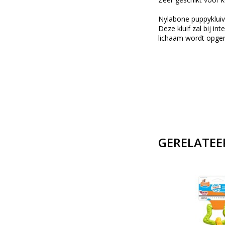
Nylabone puppykluiv
Deze kluif zal bij i
lichaam wordt opgeno
GERELATEE