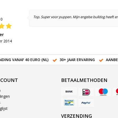
Top. Super voor puppen. Mijn engelse bulldog heeft er n
10
er
r 2014
NDING VANAF 40 EURO (NL)
30+ JAAR ERVARING
AANBE
CCOUNT
BETAALMETHODEN
n
lingen
s
lijst
VERZENDING