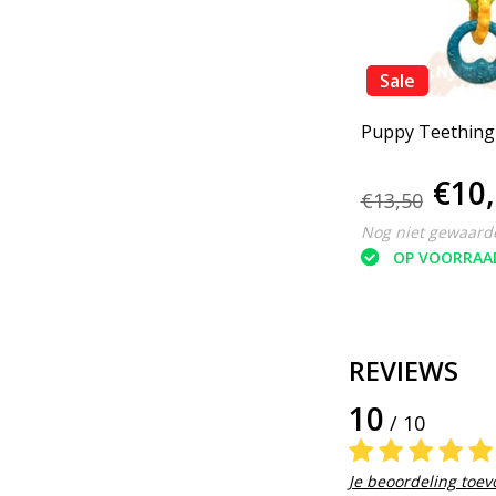
Sale
Puppy Teething
€10
€13,50
Nog niet gewaard
OP VOORRAA
REVIEWS
10
/ 10
Je beoordeling toe