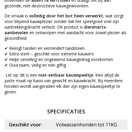
bovendien de
adem te verfrissen
en draagt het bij aan
gezonde, niet-destructieve kauwgewoonten.
De smaak is
volledig door het bot heen verwerkt
, wat zorgt
voor blijvend kauwplezier zonder dat het speelgoed snel zijn
aantrekkingskracht verliest. Dit product is
dierenarts-
aanbevolen
en ontworpen met aandacht voor zowel plezier als
gezondheid.
✔ Reinigt tanden en vermindert tandsteen
✔ Extra sterk – geschikt voor extreme kauwers
✔ Helpt verveling en ongewenst kauwgedrag voorkomen
✔ Duurzaam, veilig en niet-giftig
Let op: dit is een
niet-eetbaar kauwspeeltje
. Kies altijd de
juiste maat op basis van gewicht en kauwkracht. Bij meerdere
honden wordt aangeraden elk dier zijn eigen kauwspeeltje te
geven.
SPECIFICATIES
Geschikt voor:
Volwassenhonden tot 11KG