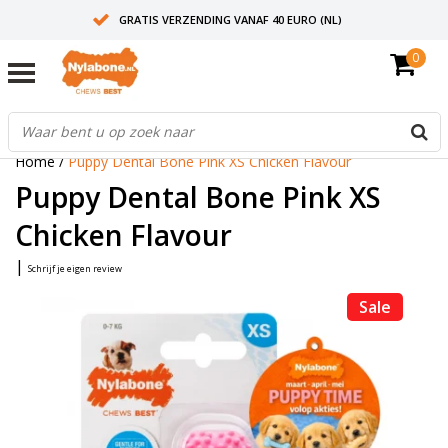
GRATIS VERZENDING VANAF 40 EURO (NL)
0
30+ JAAR ERVARING
AANBEVOLEN DOOR DIERENARTSEN
Home
/
Puppy Dental Bone Pink XS Chicken Flavour
Puppy Dental Bone Pink XS
Chicken Flavour
|
Schrijf je eigen review
Sale