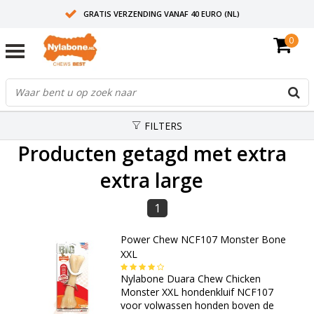
GRATIS VERZENDING VANAF 40 EURO (NL)
0
30+ JAAR ERVARING
AANBEVOLEN DOOR DIERENARTSEN
FILTERS
Producten getagd met extra
extra large
1
Power Chew NCF107 Monster Bone
XXL
Nylabone Duara Chew Chicken
Monster XXL hondenkluif NCF107
voor volwassen honden boven de