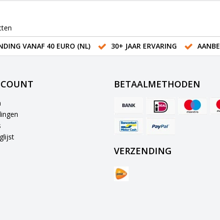
cten
NDING VANAF 40 EURO (NL)
30+ JAAR ERVARING
AANBE
CCOUNT
BETAALMETHODEN
n
lingen
s
lijst
VERZENDING