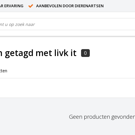
AR ERVARING
AANBEVOLEN DOOR DIERENARTSEN
 getagd met livk it
0
cten
Geen producten gevonden!.