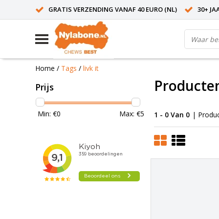
GRATIS VERZENDING VANAF 40 EURO (NL)
30+ JA
Home
/
Tags
/
livk it
Producten
Prijs
Min: €
0
Max: €
5
1 - 0 Van 0
| Produ