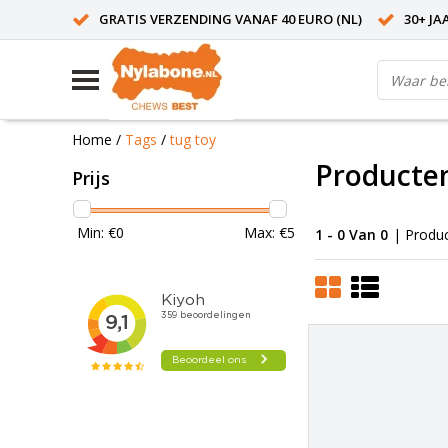
GRATIS VERZENDING VANAF 40 EURO (NL)
30+ JA
Home
/
Tags
/
tug toy
Producten
Prijs
Min: €
0
Max: €
5
1 - 0 Van 0
| Produ