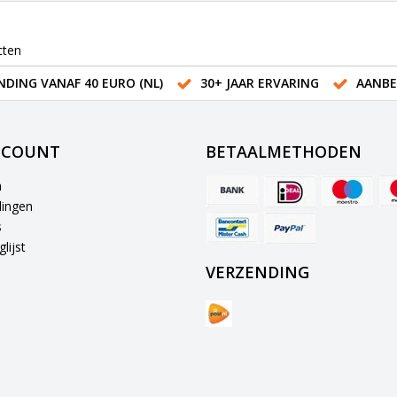
cten
NDING VANAF 40 EURO (NL)
30+ JAAR ERVARING
AANBE
CCOUNT
BETAALMETHODEN
n
lingen
s
lijst
VERZENDING