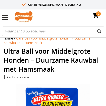
GRATIS VERZENDING VANAF 40 EURO (NL)
0
30+ JAAR ERVARING
AANBEVOLEN DOOR DIERENARTSEN
Home
/
Ultra Ball voor Middelgrote Honden – Duurzame
Kauwbal met Hamsmaak
Ultra Ball voor Middelgrote
Honden – Duurzame Kauwbal
met Hamsmaak
|
Schrijf je eigen review