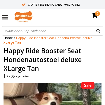
GRATIS VERZENDING VANAF 40 EURO (NL)
0
30+ JAAR ERVARING
AANBEVOLEN DOOR DIERENARTSEN
Home
/
Happy Ride Booster Seat Hondenautostoel deluxe
XLarge Tan
Happy Ride Booster Seat
Hondenautostoel deluxe
XLarge Tan
|
Schrijf je eigen review
Sale